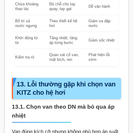
Chừa khoảng
Đủ chỗ cho tay
Dễ vận hành
thao tác
quay, tay gạt
Bố trí xả
Theo thiết kế hệ
Giảm va đập
nước ngưng
hơi
nước
Khởi động từ
Tăng nhiệt, tăng
Giảm sốc nhiệt
từ
áp từng bước
Quan sát cổ van,
Phát hiện lỗi
Kiểm tra rò
mặt bích, ren
sớm
13. Lỗi thường gặp khi chọn van
KITZ cho hệ hơi
13.1. Chọn van theo DN mà bỏ qua áp
nhiệt
Van đúng kích cỡ nhưng không phù hợp áp suất