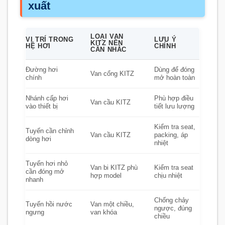
xuất
LOẠI VAN
VỊ TRÍ TRONG
LƯU Ý
KITZ NÊN
HỆ HƠI
CHÍNH
CÂN NHẮC
Đường hơi
Dùng để đóng
Van cổng KITZ
chính
mở hoàn toàn
Nhánh cấp hơi
Phù hợp điều
Van cầu KITZ
vào thiết bị
tiết lưu lượng
Kiểm tra seat,
Tuyến cần chỉnh
Van cầu KITZ
packing, áp
dòng hơi
nhiệt
Tuyến hơi nhỏ
Van bi KITZ phù
Kiểm tra seat
cần đóng mở
hợp model
chịu nhiệt
nhanh
Chống chảy
Tuyến hồi nước
Van một chiều,
ngược, đúng
ngưng
van khóa
chiều