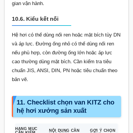
gian vận hành.
10.6. Kiểu kết nối
Hệ hơi có thể dùng nối ren hoặc mặt bích tùy DN
và áp lực. Đường ống nhỏ có thể dùng nối ren
nếu phù hợp, còn đường ống lớn hoặc áp lực
cao thường dùng mặt bích. Cần kiểm tra tiêu
chuẩn JIS, ANSI, DIN, PN hoặc tiêu chuẩn theo
bản vẽ.
11. Checklist chọn van KITZ cho
hệ hơi xưởng sản xuất
HẠNG MỤC
NỘI DUNG CẦN
GỢI Ý CHỌN
CẦN KIỂM