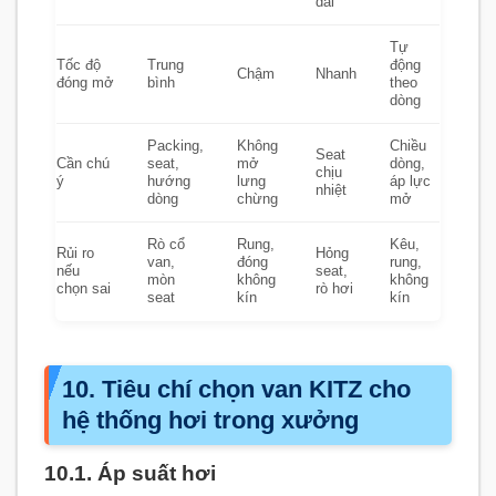
dài
Tự
Tốc độ
Trung
động
Chậm
Nhanh
đóng mở
bình
theo
dòng
Packing,
Không
Chiều
Seat
Cần chú
seat,
mở
dòng,
chịu
ý
hướng
lưng
áp lực
nhiệt
dòng
chừng
mở
Rò cổ
Rung,
Kêu,
Rủi ro
Hỏng
van,
đóng
rung,
nếu
seat,
mòn
không
không
chọn sai
rò hơi
seat
kín
kín
10. Tiêu chí chọn van KITZ cho
hệ thống hơi trong xưởng
10.1. Áp suất hơi