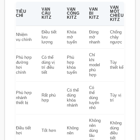
VAN
VAN
VAN
VAN
TIÊU
MỘT
CẦU
CỔNG
BI
CHÍ
CHIỀU
KITZ
KITZ
KITZ
KITZ
Điều tiết
Khóa
Đóng
Chống
Nhiệm
lưu
mở
mở
chảy
vụ chính
lượng
tuyến
nhanh
ngược
Chỉ
Phù hợp
Có thể
Phù
khi
đường
dùng vị
hợp
Tùy
model
hơi
trí điều
khóa
thiết kế
phù
chính
tiết
tuyến
hợp
Có
Có thể
Phù hợp
thể
Rất phù
dùng
Tùy vị
nhánh
dùng
hợp
khóa
trí
thiết bị
tuyến
nhánh
nhỏ
Không
Không
nên
Điều tiết
Không
dùng
Tốt hơn
dùng
hơi
nên
điều
lâu
tiết