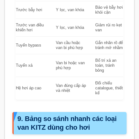
Bảo vệ bẫy hơi
Trước bẫy hơi
Y lọc, van khóa
khỏi cặn
Trước van điều
Giảm rủi ro kẹt
Y lọc, van khóa
khiển hơi
van
Van cầu hoặc
Gắn nhãn rõ để
Tuyến bypass
van bi phù hợp
tránh mở nhầm
Bố trí xả an
Van bi hoặc van
Tuyến xả
toàn, tránh
phù hợp
bỏng
Đối chiếu
Van đúng cấp áp
Hệ hơi áp cao
catalogue, thiết
và nhiệt
kế
9. Bảng so sánh nhanh các loại
van KITZ dùng cho hơi