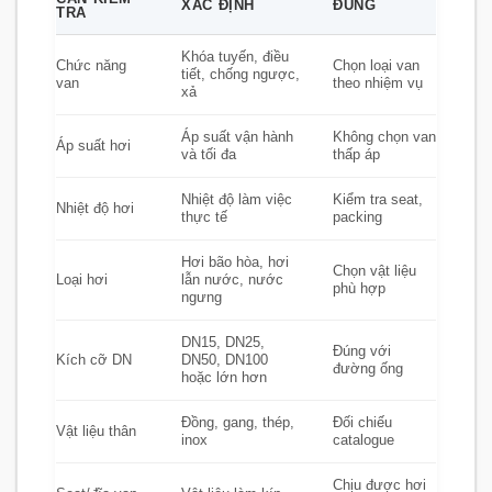
XÁC ĐỊNH
ĐÚNG
TRA
Khóa tuyến, điều
Chức năng
Chọn loại van
tiết, chống ngược,
van
theo nhiệm vụ
xả
Áp suất vận hành
Không chọn van
Áp suất hơi
và tối đa
thấp áp
Nhiệt độ làm việc
Kiểm tra seat,
Nhiệt độ hơi
thực tế
packing
Hơi bão hòa, hơi
Chọn vật liệu
Loại hơi
lẫn nước, nước
phù hợp
ngưng
DN15, DN25,
Đúng với
Kích cỡ DN
DN50, DN100
đường ống
hoặc lớn hơn
Đồng, gang, thép,
Đối chiếu
Vật liệu thân
inox
catalogue
Chịu được hơi