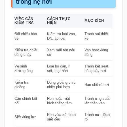
trong hệ hơi
VIỆC CẦN
CÁCH THỰC
MỤC ĐÍCH
KIỂM TRA
HIỆN
Đối chiếu bản
Kiểm tra loại van,
Tránh sai thiết
vẽ
DN, áp lực
kế
Kiểm tra chiều
Xem mũi tên nếu
Van hoạt động
dòng chảy
có
đúng
Vệ sinh
Loại bỏ cặn, rỉ
Tránh kẹt seat,
đường ống
sét, mạt hàn
hỏng bẫy hơi
Kiểm tra
Dùng gioăng chịu
Hạn chế rò hơi
gioăng
nhiệt phù hợp
Căn chỉnh kết
Ren hoặc mặt
Tránh ứng suất
nối
bích thẳng tâm
lên thân van
Ren vừa đủ, bích
Tránh nứt, lệch,
Siết đúng lực
siết đều
rò