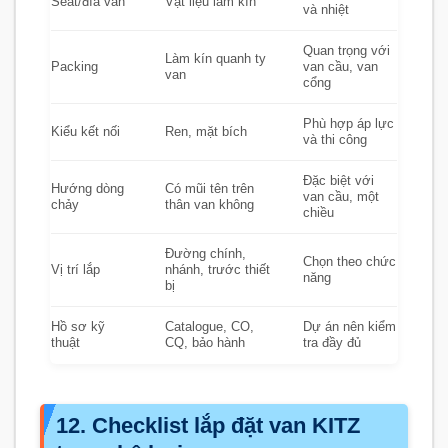
Seat/đĩa van
Vật liệu làm kín
và nhiệt
Quan trọng với
Làm kín quanh ty
Packing
van cầu, van
van
cổng
Phù hợp áp lực
Kiểu kết nối
Ren, mặt bích
và thi công
Đặc biệt với
Hướng dòng
Có mũi tên trên
van cầu, một
chảy
thân van không
chiều
Đường chính,
Chọn theo chức
Vị trí lắp
nhánh, trước thiết
năng
bị
Hồ sơ kỹ
Catalogue, CO,
Dự án nên kiểm
thuật
CQ, bảo hành
tra đầy đủ
12. Checklist lắp đặt van KITZ