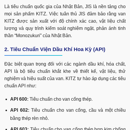
Là tiêu chuẩn quốc gia của Nhật Bản, JIS là nền tảng cho
mọi sản phẩm KITZ. Việc tuân thủ JIS đảm bảo rằng van
KITZ được sản xuất với độ chính xác cao, vật liệu chất
lượng và quy trình kiểm soát nghiêm ngặt, phản ánh tinh
thần “Monozukuri” của Nhật Bản.
2. Tiêu Chuẩn Viện Dầu Khí Hoa Kỳ (API)
Đặc biệt quan trọng đối với các ngành dầu khí, hóa chất,
API là bộ tiêu chuẩn khắt khe về thiết kế, vật liệu, thử
nghiệm và hiệu suất của van. KITZ tự hào áp dụng các tiêu
chuẩn API như:
API 600:
Tiêu chuẩn cho van cổng thép.
API 602:
Tiêu chuẩn cho van cổng, cầu và một chiều
bằng thép rèn nhỏ.
API 603:
Tiêu chuẩn cho van cổng thép hợp kim chống