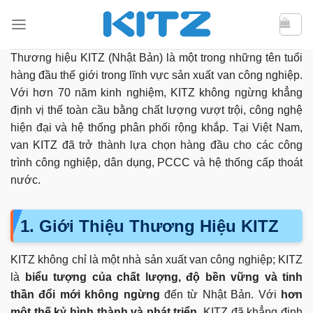
Bỏ
qua
nội
Thương hiệu KITZ (Nhật Bản) là một trong những tên tuổi
dung
hàng đầu thế giới trong lĩnh vực sản xuất van công nghiệp.
Với hơn 70 năm kinh nghiệm, KITZ không ngừng khẳng
định vị thế toàn cầu bằng chất lượng vượt trội, công nghệ
hiện đại và hệ thống phân phối rộng khắp. Tại Việt Nam,
van KITZ đã trở thành lựa chọn hàng đầu cho các công
trình công nghiệp, dân dụng, PCCC và hệ thống cấp thoát
nước.
1. Giới Thiệu Thương Hiệu KITZ
KITZ không chỉ là một nhà sản xuất van công nghiệp; KITZ
là
biểu tượng của chất lượng, độ bền vững và tinh
thần đổi mới không ngừng
đến từ Nhật Bản. Với
hơn
một thế kỷ hình thành và phát triển
, KITZ đã khẳng định