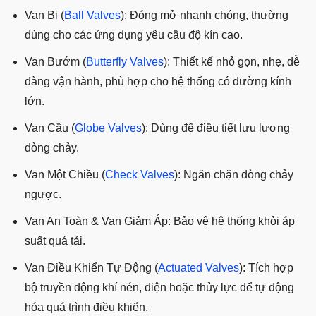
Van Bi (
Ball Valves
): Đóng mở nhanh chóng, thường
dùng cho các ứng dụng yêu cầu độ kín cao.
Van Bướm (
Butterfly Valves
): Thiết kế nhỏ gọn, nhẹ, dễ
dàng vận hành, phù hợp cho hệ thống có đường kính
lớn.
Van Cầu (
Globe Valves
): Dùng để điều tiết lưu lượng
dòng chảy.
Van Một Chiều (
Check Valves
): Ngăn chặn dòng chảy
ngược.
Van An Toàn & Van Giảm Áp: Bảo vệ hệ thống khỏi áp
suất quá tải.
Van Điều Khiển Tự Động (
Actuated Valves
): Tích hợp
bộ truyền động khí nén, điện hoặc thủy lực để tự động
hóa quá trình điều khiển.