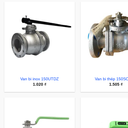
Van bi inox 150UTDZ
Van bi thép 150
1.020
₫
1.505
₫