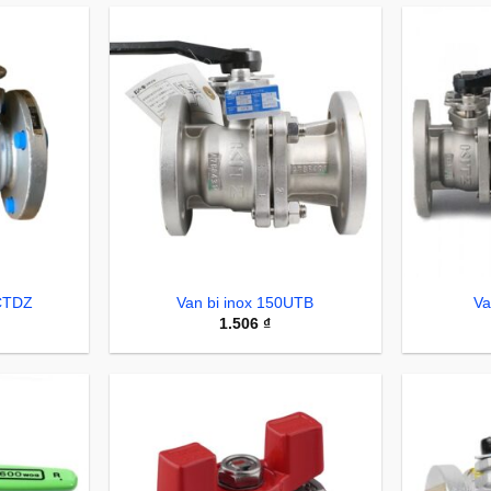
SCTDZ
Van bi inox 150UTB
Va
1.506
₫