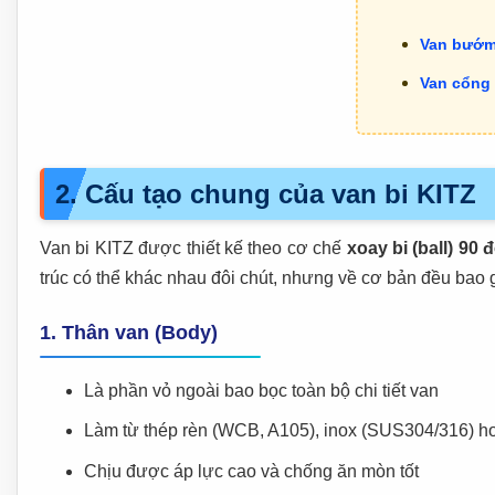
Van bướm
Van cổng
2. Cấu tạo chung của van bi KITZ
Van bi KITZ được thiết kế theo cơ chế
xoay bi (ball) 90 
trúc có thể khác nhau đôi chút, nhưng về cơ bản đều bao
1. Thân van (Body)
Là phần vỏ ngoài bao bọc toàn bộ chi tiết van
Làm từ thép rèn (WCB, A105), inox (SUS304/316) h
Chịu được áp lực cao và chống ăn mòn tốt