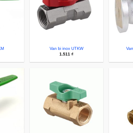
KM
Van bi inox UTKW
Van
1.511
₫