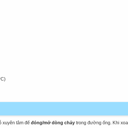
PC)
ỗ xuyên tâm để
đóng/mở dòng chảy
trong đường ống. Khi xoay