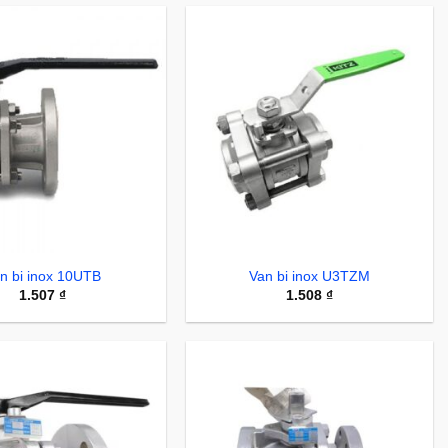
n bi inox 10UTB
Van bi inox U3TZM
1.507
₫
1.508
₫