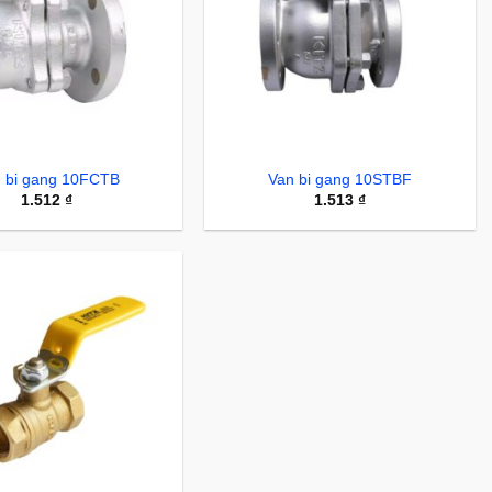
 bi gang 10FCTB
Van bi gang 10STBF
1.512
₫
1.513
₫