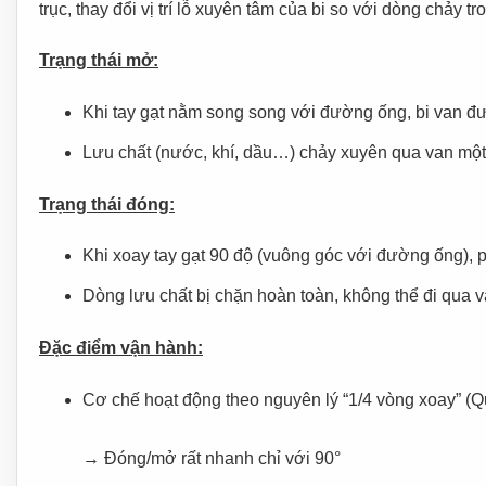
trục, thay đổi vị trí lỗ xuyên tâm của bi so với dòng chảy tr
Trạng thái mở:
Khi tay gạt nằm song song với đường ống, bi van đư
Lưu chất (nước, khí, dầu…) chảy xuyên qua van một c
Trạng thái đóng:
Khi xoay tay gạt 90 độ (vuông góc với đường ống), 
Dòng lưu chất bị chặn hoàn toàn, không thể đi qua 
Đặc điểm vận hành:
Cơ chế hoạt động theo nguyên lý “1/4 vòng xoay” (Qu
→ Đóng/mở rất nhanh chỉ với 90°