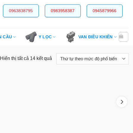
0963838795
0983958387
0945879966
N CẦU
Y LỌC
VAN ĐIỀU KHIỂN
Được
Hiển thị tất cả 14 kết quả
sắp
xếp
theo
mức
độ
phổ
biến