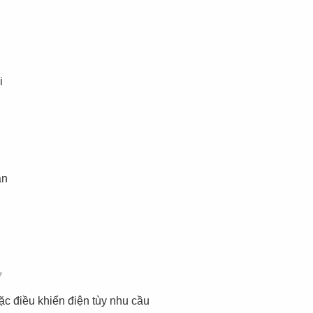
i
an
ở
ặc điều khiển điện tùy nhu cầu