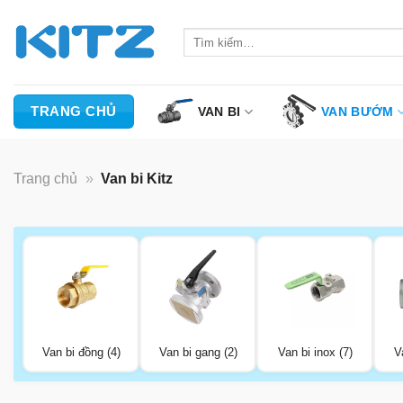
Bỏ
qua
Tìm
kiếm:
nội
dung
TRANG CHỦ
VAN BI
VAN BƯỚM
Trang chủ
»
Van bi Kitz
Van bi đồng (4)
Van bi gang (2)
Van bi inox (7)
V