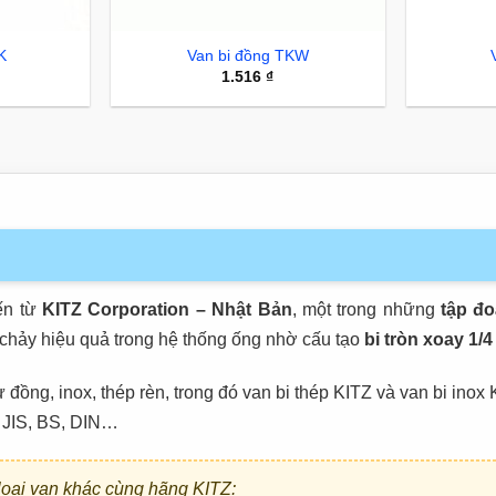
K
Van bi đồng TKW
1.516
₫
ến từ
KITZ Corporation – Nhật Bản
, một trong những
tập đo
 chảy hiệu quả trong hệ thống ống nhờ cấu tạo
bi tròn xoay 1/4
ồng, inox, thép rèn, trong đó van bi thép KITZ và van bi inox
, JIS, BS, DIN…
oại van khác cùng hãng KITZ: