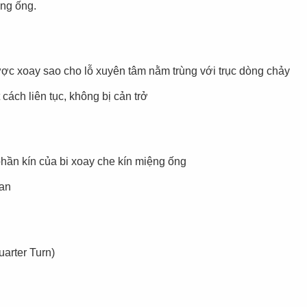
ong ống.
ợc xoay sao cho lỗ xuyên tâm nằm trùng với trục dòng chảy
ách liên tục, không bị cản trở
phần kín của bi xoay che kín miệng ống
van
arter Turn)