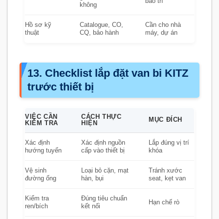
bảo trì
không
Hồ sơ kỹ
Catalogue, CO,
Cần cho nhà
thuật
CQ, bảo hành
máy, dự án
13. Checklist lắp đặt van bi KITZ
trước thiết bị
VIỆC CẦN
CÁCH THỰC
MỤC ĐÍCH
KIỂM TRA
HIỆN
Xác định
Xác định nguồn
Lắp đúng vị trí
hướng tuyến
cấp vào thiết bị
khóa
Vệ sinh
Loại bỏ cặn, mạt
Tránh xước
đường ống
hàn, bụi
seat, kẹt van
Kiểm tra
Đúng tiêu chuẩn
Hạn chế rò
ren/bích
kết nối