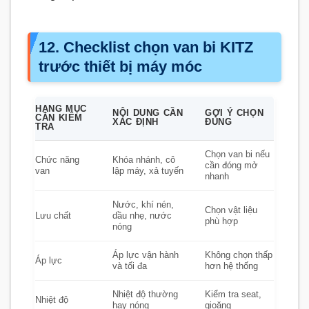
12. Checklist chọn van bi KITZ
trước thiết bị máy móc
HẠNG MỤC
NỘI DUNG CẦN
GỢI Ý CHỌN
CẦN KIỂM
XÁC ĐỊNH
ĐÚNG
TRA
Chọn van bi nếu
Chức năng
Khóa nhánh, cô
cần đóng mở
van
lập máy, xả tuyến
nhanh
Nước, khí nén,
Chọn vật liệu
Lưu chất
dầu nhẹ, nước
phù hợp
nóng
Áp lực vận hành
Không chọn thấp
Áp lực
và tối đa
hơn hệ thống
Nhiệt độ thường
Kiểm tra seat,
Nhiệt độ
hay nóng
gioăng