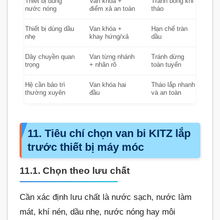
Thiết bị dùng
Van khóa +
Tránh bỏng khi
nước nóng
điểm xả an toàn
tháo
Thiết bị dùng dầu
Van khóa +
Hạn chế tràn
nhẹ
khay hứng/xả
dầu
Dây chuyền quan
Van từng nhánh
Tránh dừng
trọng
+ nhãn rõ
toàn tuyến
Hệ cần bảo trì
Van khóa hai
Tháo lắp nhanh
thường xuyên
đầu
và an toàn
11. Tiêu chí chọn van bi KITZ lắp
trước thiết bị máy móc
11.1. Chọn theo lưu chất
Cần xác định lưu chất là nước sạch, nước làm
mát, khí nén, dầu nhẹ, nước nóng hay môi