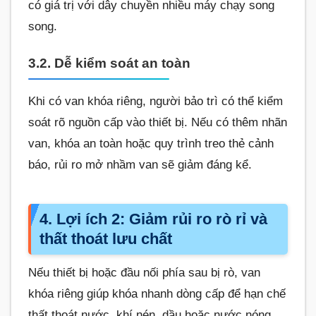
có giá trị với dây chuyền nhiều máy chạy song
song.
3.2. Dễ kiểm soát an toàn
Khi có van khóa riêng, người bảo trì có thể kiểm
soát rõ nguồn cấp vào thiết bị. Nếu có thêm nhãn
van, khóa an toàn hoặc quy trình treo thẻ cảnh
báo, rủi ro mở nhầm van sẽ giảm đáng kể.
4. Lợi ích 2: Giảm rủi ro rò rỉ và
thất thoát lưu chất
Nếu thiết bị hoặc đầu nối phía sau bị rò, van
khóa riêng giúp khóa nhanh dòng cấp để hạn chế
thất thoát nước, khí nén, dầu hoặc nước nóng.