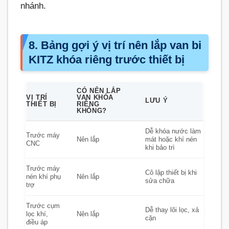
nhánh.
8. Bảng gợi ý vị trí nên lắp van bi
KITZ khóa riêng trước thiết bị
CÓ NÊN LẮP
VỊ TRÍ
VAN KHÓA
LƯU Ý
THIẾT BỊ
RIÊNG
KHÔNG?
Dễ khóa nước làm
Trước máy
Nên lắp
mát hoặc khí nén
CNC
khi bảo trì
Trước máy
Cô lập thiết bị khi
nén khí phụ
Nên lắp
sửa chữa
trợ
Trước cụm
Dễ thay lõi lọc, xả
lọc khí,
Nên lắp
cặn
điều áp