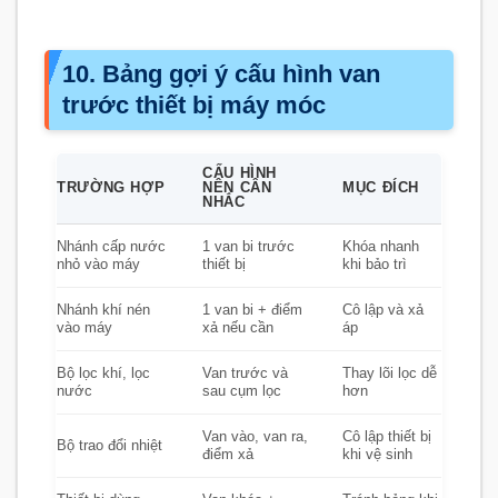
10. Bảng gợi ý cấu hình van
trước thiết bị máy móc
CẤU HÌNH
TRƯỜNG HỢP
NÊN CÂN
MỤC ĐÍCH
NHẮC
Nhánh cấp nước
1 van bi trước
Khóa nhanh
nhỏ vào máy
thiết bị
khi bảo trì
Nhánh khí nén
1 van bi + điểm
Cô lập và xả
vào máy
xả nếu cần
áp
Bộ lọc khí, lọc
Van trước và
Thay lõi lọc dễ
nước
sau cụm lọc
hơn
Van vào, van ra,
Cô lập thiết bị
Bộ trao đổi nhiệt
điểm xả
khi vệ sinh