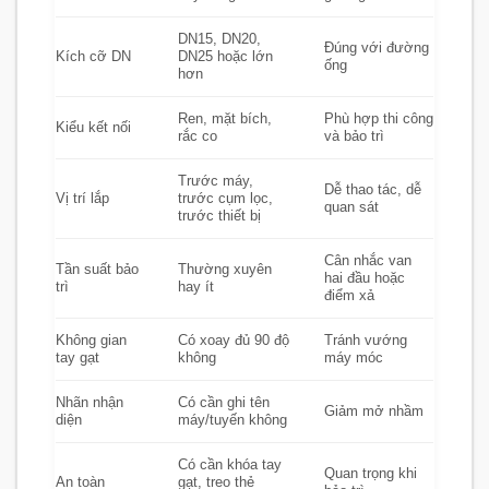
DN15, DN20,
Đúng với đường
Kích cỡ DN
DN25 hoặc lớn
ống
hơn
Ren, mặt bích,
Phù hợp thi công
Kiểu kết nối
rắc co
và bảo trì
Trước máy,
Dễ thao tác, dễ
Vị trí lắp
trước cụm lọc,
quan sát
trước thiết bị
Cân nhắc van
Tần suất bảo
Thường xuyên
hai đầu hoặc
trì
hay ít
điểm xả
Không gian
Có xoay đủ 90 độ
Tránh vướng
tay gạt
không
máy móc
Nhãn nhận
Có cần ghi tên
Giảm mở nhầm
diện
máy/tuyến không
Có cần khóa tay
Quan trọng khi
An toàn
gạt, treo thẻ