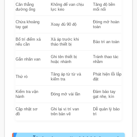
Căn thẳng
Không để van chịu
Tăng độ bền
đường ống
lực kéo
mối nối
Chừa khoảng
Đóng mở hoàn
Xoay đủ 90 độ
tay gạt
toàn
Bố trí điểm xả
Xả áp trước khi
Bảo trì an toàn
nếu cần
tháo thiết bị
Ghi tên thiết bị
Tránh thao tác
Gắn nhãn van
hoặc nhánh
nhầm
Tăng áp từ từ và
Phát hiện lỗi lắp
Thử rò
kiểm tra
đặt
Kiểm tra vận
Đảm bảo tay
Đóng mở vài lần
hành
gạt nhẹ, kín
Cập nhật sơ
Ghi lại vị trí van
Dễ quản lý bảo
đồ
trên bản vẽ
trì