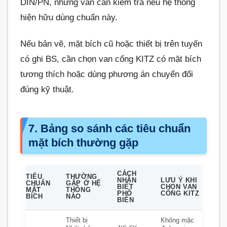
DIN/PN, nhưng vẫn cần kiểm tra nếu hệ thống
hiện hữu dùng chuẩn này.
Nếu bản vẽ, mặt bích cũ hoặc thiết bị trên tuyến
có ghi BS, cần chọn van cổng KITZ có mặt bích
tương thích hoặc dùng phương án chuyển đổi
đúng kỹ thuật.
7. Bảng so sánh các tiêu chuẩn
mặt bích thường gặp
CÁCH
TIÊU
THƯỜNG
NHẬN
LƯU Ý KHI
CHUẨN
GẶP Ở HỆ
BIẾT
CHỌN VAN
MẶT
THỐNG
PHỔ
CỔNG KITZ
BÍCH
NÀO
BIẾN
Thiết bị
Không mặc