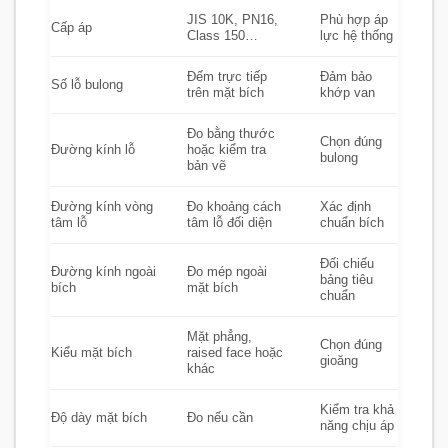
JIS 10K, PN16,
Phù hợp áp
Cấp áp
Class 150…
lực hệ thống
Đếm trực tiếp
Đảm bảo
Số lỗ bulong
trên mặt bích
khớp van
Đo bằng thước
Chọn đúng
Đường kính lỗ
hoặc kiểm tra
bulong
bản vẽ
Đường kính vòng
Đo khoảng cách
Xác định
tâm lỗ
tâm lỗ đối diện
chuẩn bích
Đối chiếu
Đường kính ngoài
Đo mép ngoài
bảng tiêu
bích
mặt bích
chuẩn
Mặt phẳng,
Chọn đúng
Kiểu mặt bích
raised face hoặc
gioăng
khác
Kiểm tra khả
Độ dày mặt bích
Đo nếu cần
năng chịu áp