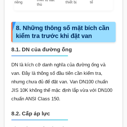
thiết bị đặc
riêng
thiết bị
tế
thù
8. Những thông số mặt bích cần
kiểm tra trước khi đặt van
8.1. DN của đường ống
DN là kích cỡ danh nghĩa của đường ống và
van. Đây là thông số đầu tiên cần kiểm tra,
nhưng chưa đủ để đặt van. Van DN100 chuẩn
JIS 10K không thể mặc định lắp vừa với DN100
chuẩn ANSI Class 150.
8.2. Cấp áp lực