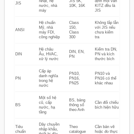
Nhật, hệ
JIS 5K,
định mọi van
JIS
nước, nhà
10K, 16K
KITZ đều là
máy
JIS
Hệ chuẩn
Class
Không lắp lẫn
Mỹ, nhà
150,
với JIS nếu
ANSI
máy FDI,
Class
chưa kiểm
công nghiệp
300
tra
Hệ châu
Kiểm tra DN,
DIN, EN,
DIN
Âu, HVAC,
PN và kích
PN
xử lý nước
thước bích
Cấp áp
PN10,
PN10 và
danh nghĩa
PN
PN16,
PN16 có thể
trong hệ
PN25
khác nhau
nước
Một số hệ
BS, bảng
cũ, cấp
Cần đối chiếu
BS
thông số
nước, hạ
bích hiện hữu
theo Anh
tầng
Dây chuyền
Tiêu
Theo
Cần bản vẽ
nhập khẩu,
chuẩn
catalogue
hoặc đo thực