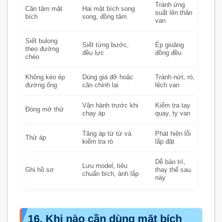
Tránh ứng
Căn tâm mặt
Hai mặt bích song
suất lên thân
bích
song, đồng tâm
van
Siết bulong
Siết từng bước,
Ép gioăng
theo đường
đều lực
đồng đều
chéo
Không kéo ép
Dùng giá đỡ hoặc
Tránh nứt, rò,
đường ống
căn chỉnh lại
lệch van
Vận hành trước khi
Kiểm tra tay
Đóng mở thử
chạy áp
quay, ty van
Tăng áp từ từ và
Phát hiện lỗi
Thử áp
kiểm tra rò
lắp đặt
Dễ bảo trì,
Lưu model, tiêu
Ghi hồ sơ
thay thế sau
chuẩn bích, ảnh lắp
này
16. Khi nào cần dùng mặt bích