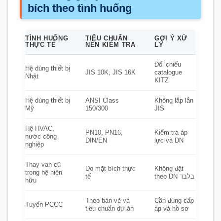
bích theo tình huống
TÌNH HUỐNG
TIÊU CHUẨN
GỢI Ý XỬ
THỰC TẾ
NÊN KIỂM TRA
LÝ
Đối chiếu
Hệ dùng thiết bị
JIS 10K, JIS 16K
catalogue
Nhật
KITZ
Hệ dùng thiết bị
ANSI Class
Không lắp lẫn
Mỹ
150/300
JIS
Hệ HVAC,
PN10, PN16,
Kiểm tra áp
nước công
DIN/EN
lực và DN
nghiệp
Thay van cũ
Đo mặt bích thực
Không đặt
trong hệ hiện
tế
theo DN בלבד
hữu
Theo bản vẽ và
Cần đúng cấp
Tuyến PCCC
tiêu chuẩn dự án
áp và hồ sơ