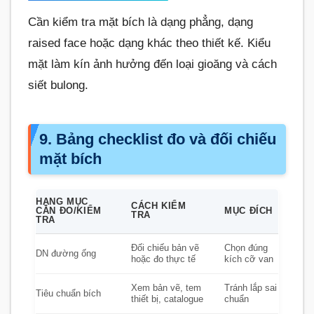
Cần kiểm tra mặt bích là dạng phẳng, dạng
raised face hoặc dạng khác theo thiết kế. Kiểu
mặt làm kín ảnh hưởng đến loại gioăng và cách
siết bulong.
9. Bảng checklist đo và đối chiếu
mặt bích
HẠNG MỤC
CÁCH KIỂM
CẦN ĐO/KIỂM
MỤC ĐÍCH
TRA
TRA
Đối chiếu bản vẽ
Chọn đúng
DN đường ống
hoặc đo thực tế
kích cỡ van
Xem bản vẽ, tem
Tránh lắp sai
Tiêu chuẩn bích
thiết bị, catalogue
chuẩn