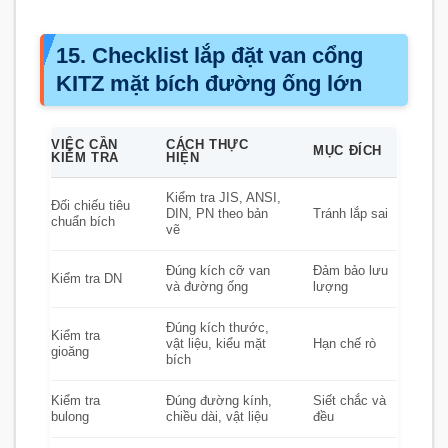
15. Checklist lắp đặt van cổng
KITZ mặt bích đường ống lớn
VIỆC CẦN
CÁCH THỰC
MỤC ĐÍCH
KIỂM TRA
HIỆN
Kiểm tra JIS, ANSI,
Đối chiếu tiêu
DIN, PN theo bản
Tránh lắp sai
chuẩn bích
vẽ
Đúng kích cỡ van
Đảm bảo lưu
Kiểm tra DN
và đường ống
lượng
Đúng kích thước,
Kiểm tra
vật liệu, kiểu mặt
Hạn chế rò
gioăng
bích
Kiểm tra
Đúng đường kính,
Siết chắc và
bulong
chiều dài, vật liệu
đều