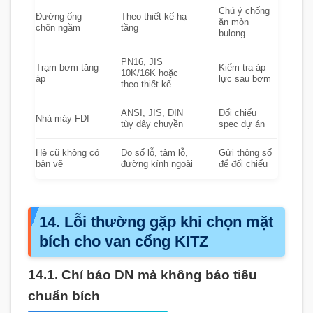
Chú ý chống
Đường ống
Theo thiết kế hạ
ăn mòn
chôn ngầm
tầng
bulong
PN16, JIS
Trạm bơm tăng
Kiểm tra áp
10K/16K hoặc
áp
lực sau bơm
theo thiết kế
ANSI, JIS, DIN
Đối chiếu
Nhà máy FDI
tùy dây chuyền
spec dự án
Hệ cũ không có
Đo số lỗ, tâm lỗ,
Gửi thông số
bản vẽ
đường kính ngoài
để đối chiếu
14. Lỗi thường gặp khi chọn mặt
bích cho van cổng KITZ
14.1. Chỉ báo DN mà không báo tiêu
chuẩn bích