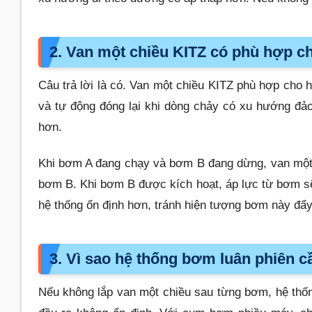
2. Van một chiều KITZ có phù hợp 
Câu trả lời là có. Van một chiều KITZ phù hợp cho 
và tự động đóng lại khi dòng chảy có xu hướng đả
hơn.
Khi bơm A đang chạy và bơm B đang dừng, van một
bơm B. Khi bơm B được kích hoạt, áp lực từ bơm 
hệ thống ổn định hơn, tránh hiện tượng bơm này đẩ
3. Vì sao hệ thống bơm luân phiên c
Nếu không lắp van một chiều sau từng bơm, hệ thốn