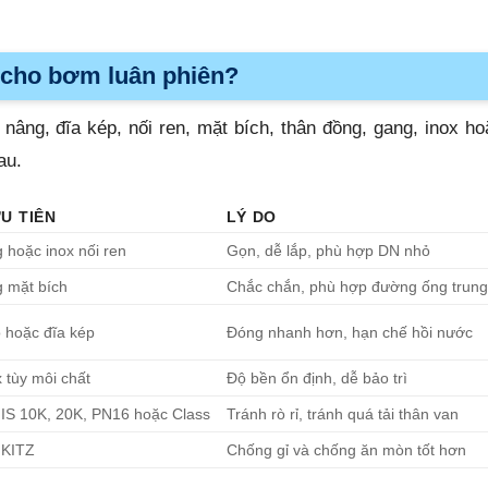
o cho bơm luân phiên?
 nâng, đĩa kép, nối ren, mặt bích, thân đồng, gang, inox ho
au.
U TIÊN
LÝ DO
 hoặc inox nối ren
Gọn, dễ lắp, phù hợp DN nhỏ
 mặt bích
Chắc chắn, phù hợp đường ống trung
o hoặc đĩa kép
Đóng nhanh hơn, hạn chế hồi nước
 tùy môi chất
Độ bền ổn định, dễ bảo trì
IS 10K, 20K, PN16 hoặc Class
Tránh rò rỉ, tránh quá tải thân van
 KITZ
Chống gỉ và chống ăn mòn tốt hơn