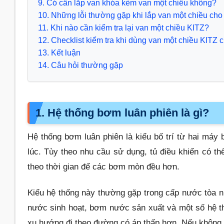
9. Có cần lắp van khóa kèm van một chiều không?
10. Những lỗi thường gặp khi lắp van một chiều ch
11. Khi nào cần kiểm tra lại van một chiều KITZ?
12. Checklist kiểm tra khi dùng van một chiều KITZ
13. Kết luận
14. Câu hỏi thường gặp
1. Hệ thống bơm luân phiên là gì?
Hệ thống bơm luân phiên là kiểu bố trí từ hai máy
lúc. Tùy theo nhu cầu sử dụng, tủ điều khiển có t
theo thời gian để các bơm mòn đều hơn.
Kiểu hệ thống này thường gặp trong cấp nước tòa n
nước sinh hoạt, bơm nước sản xuất và một số hệ
xu hướng đi theo đường có áp thấp hơn. Nếu không