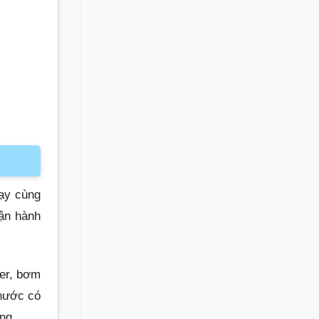
hạy cùng
vận hành
ler, bơm
nước có
ng.