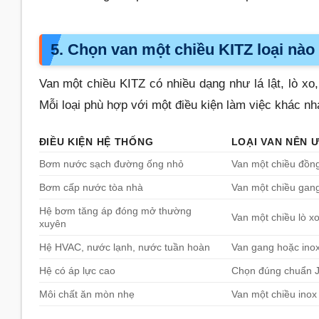
5. Chọn van một chiều KITZ loại nà
Van một chiều KITZ có nhiều dạng như lá lật, lò xo,
Mỗi loại phù hợp với một điều kiện làm việc khác nh
ĐIỀU KIỆN HỆ THỐNG
LOẠI VAN NÊN Ư
Bơm nước sạch đường ống nhỏ
Van một chiều đồng
Bơm cấp nước tòa nhà
Van một chiều gang
Hệ bơm tăng áp đóng mở thường
Van một chiều lò x
xuyên
Hệ HVAC, nước lạnh, nước tuần hoàn
Van gang hoặc inox
Hệ có áp lực cao
Chọn đúng chuẩn J
Môi chất ăn mòn nhẹ
Van một chiều inox