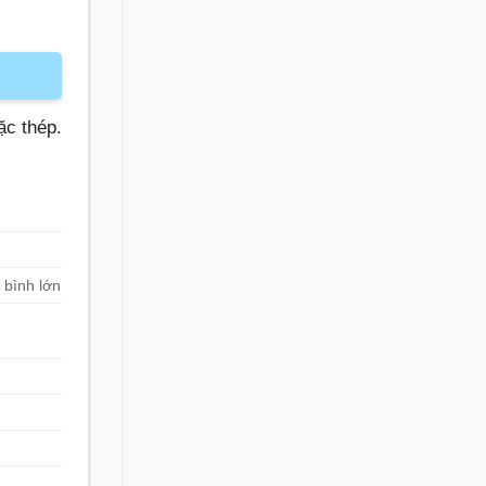
ặc thép.
 bình lớn