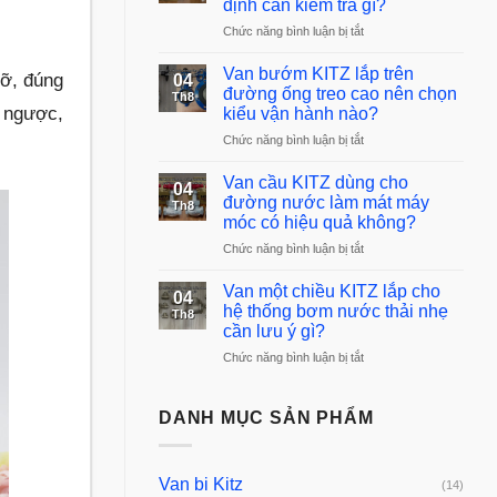
định cần kiểm tra gì?
cho
ở
Chức năng bình luận bị tắt
đường
Van
ống
KITZ
Van bướm KITZ lắp trên
cấp
cỡ, đúng
04
dùng
đường ống treo cao nên chọn
nước
Th8
cho
từng
y ngược,
kiểu vận hành nào?
hệ
tầng
ở
Chức năng bình luận bị tắt
thống
nên
Van
có
bố
bướm
Van cầu KITZ dùng cho
áp
trí
04
KITZ
đường nước làm mát máy
suất
ra
Th8
lắp
đầu
móc có hiệu quả không?
sao?
trên
vào
ở
Chức năng bình luận bị tắt
đường
không
Van
ống
ổn
cầu
Van một chiều KITZ lắp cho
treo
định
04
KITZ
hệ thống bơm nước thải nhẹ
cao
cần
Th8
dùng
nên
cần lưu ý gì?
kiểm
cho
chọn
tra
ở
Chức năng bình luận bị tắt
đường
kiểu
gì?
Van
nước
vận
một
làm
hành
chiều
DANH MỤC SẢN PHẨM
mát
nào?
KITZ
máy
lắp
móc
cho
có
Van bi Kitz
(14)
hệ
hiệu