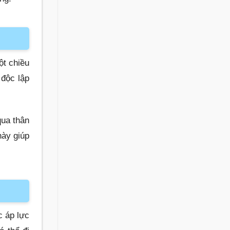
ột chiều
 độc lập
ua thân
ày giúp
c áp lực