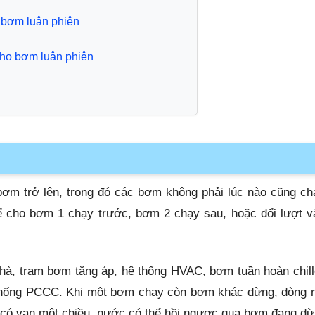
o bơm luân phiên
 cho bơm luân phiên
 bơm trở lên, trong đó các bơm không phải lúc nào cũng c
hể cho bơm 1 chạy trước, bơm 2 chạy sau, hoặc đổi lượt 
hà, trạm bơm tăng áp, hệ thống HVAC, bơm tuần hoàn chil
 thống PCCC. Khi một bơm chạy còn bơm khác dừng, dòng 
 có van một chiều, nước có thể hồi ngược qua bơm đang dừ