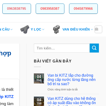
0963838795
0983958387
0945879966
N CẦU
Y LỌC
VAN ĐIỀU KHIỂN
 hợp
BÀI VIẾT GẦN ĐÂY
Van bi KITZ lắp cho đường
04
ống cấp nước từng tầng nên
Th8
bố trí ra sao?
là thiết
ở
Chức năng bình luận bị tắt
Van
ệp KITZ
bi
Van KITZ dùng cho hệ thống
04
KITZ
có áp suất đầu vào không ổn
ường làm
Th8
lắp