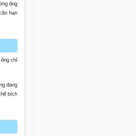
ường ống
 cần hạn
ống chỉ
ống đang
chế bích