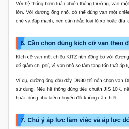
Với hệ thống bơm luân phiên thông thường, van một
lớn. Với đường ống nhỏ, có thể dùng van một chiều
chế va đập mạnh, nên cân nhắc loại lò xo hoặc đĩa ké
6. Cần chọn đúng kích cỡ van theo
Kích cỡ van một chiều KITZ nên đồng bộ với đườn
để giảm chi phí, vì van nhỏ sẽ làm tăng tổn thất áp
Ví dụ, đường ống đầu đẩy DN80 thì nên chọn van DN
sử dụng. Nếu hệ thống dùng tiêu chuẩn JIS 10K, nê
hoặc dùng phụ kiện chuyển đổi không cần thiết.
7. Chú ý áp lực làm việc và áp lực 