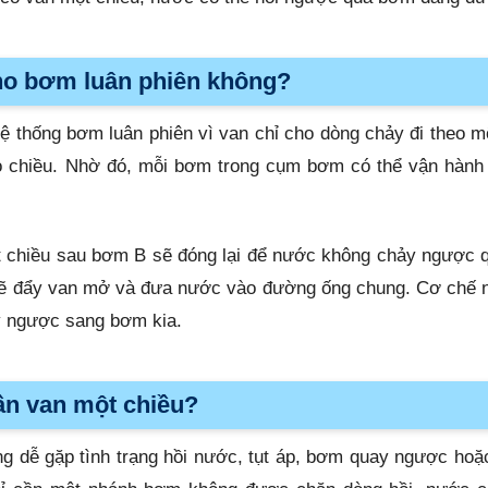
cho bơm luân phiên không?
hệ thống bơm luân phiên vì van chỉ cho dòng chảy đi theo m
o chiều. Nhờ đó, mỗi bơm trong cụm bơm có thể vận hành
 chiều sau bơm B sẽ đóng lại để nước không chảy ngược q
sẽ đẩy van mở và đưa nước vào đường ống chung. Cơ chế n
y ngược sang bơm kia.
ần van một chiều?
g dễ gặp tình trạng hồi nước, tụt áp, bơm quay ngược hoặ