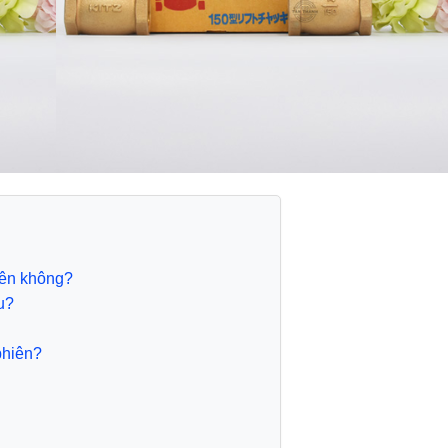
iên không?
u?
phiên?