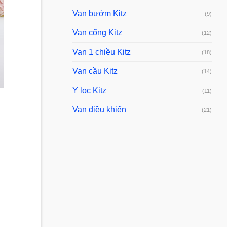
thống
quả
Van bướm Kitz
bơm
(9)
không?
nước
thải
Van cổng Kitz
(12)
nhẹ
cần
Van 1 chiều Kitz
(18)
lưu
ý
Van cầu Kitz
(14)
gì?
Y lọc Kitz
(11)
Van điều khiển
(21)