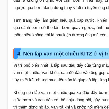
đầu ra không ổn định. Với cụm bơm nhiều máy, c
ngược qua bơm đang dừng thay vì đi ra tuyến ống c
Tình trạng này làm giảm hiệu quả cấp nước, khiến
qua cánh bơm có thể làm bơm quay ngược, ảnh hưởn
một chiều không chỉ là phụ kiện đường ống mà còn là
4. Nên lắp van một chiều KITZ ở vị tr
Vị trí phổ biến nhất là lắp sau đầu đẩy của từng 
van một chiều, van khóa, sau đó đấu vào ống góp c
tùy thiết kế, nhưng mục tiêu vẫn là giúp cô lập từ
Không nên lắp van một chiều quá xa đầu đẩy bơm nế
giữa bơm và van vẫn có thể chịu dòng hồi, gây run
trí thêm đồng hồ áp, van xả khí và khớp nối mềm để 