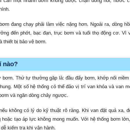
hỉ cần một nhánh bơm không được chặn dòng hồi, nước có
hính.
 bơm đang chạy phải làm việc nặng hơn. Ngoài ra, dòng h
g đến phớt, bạc đạn, trục bơm và tuổi thọ động cơ. Vì 
 thiết bị bảo vệ bơm.
í nào?
máy bơm. Thứ tự thường gặp là: đầu đẩy bơm, khớp nối mềm
hung. Một số hệ thống có thể đảo vị trí van khóa và van m
ng bơm và ngăn dòng chảy ngược.
u không có lý do kỹ thuật rõ ràng. Khi van đặt quá xa, 
g hoặc tạo áp lực không mong muốn. Với hệ thống bơm lớn
dễ kiểm tra khi vận hành.