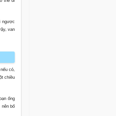
 thể đi
ồi ngược
vậy, van
 nếu có,
ột chiều
đoạn ống
, nên bố