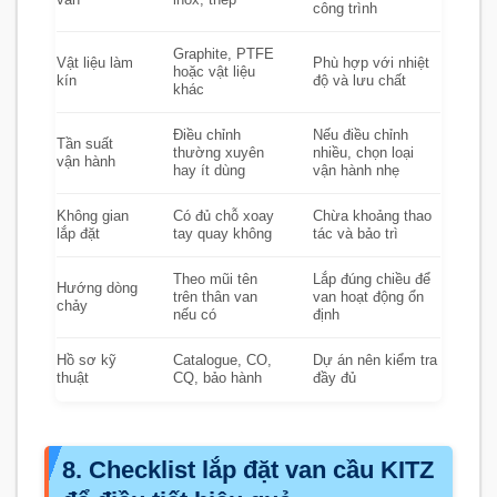
van
inox, thép
công trình
Graphite, PTFE
Vật liệu làm
Phù hợp với nhiệt
hoặc vật liệu
kín
độ và lưu chất
khác
Điều chỉnh
Nếu điều chỉnh
Tần suất
thường xuyên
nhiều, chọn loại
vận hành
hay ít dùng
vận hành nhẹ
Không gian
Có đủ chỗ xoay
Chừa khoảng thao
lắp đặt
tay quay không
tác và bảo trì
Theo mũi tên
Lắp đúng chiều để
Hướng dòng
trên thân van
van hoạt động ổn
chảy
nếu có
định
Hồ sơ kỹ
Catalogue, CO,
Dự án nên kiểm tra
thuật
CQ, bảo hành
đầy đủ
8. Checklist lắp đặt van cầu KITZ