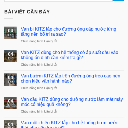
BÀI VIẾT GẦN ĐÂY
Van bi KITZ lắp cho đường ống cấp nước từng
04
tầng nên bố trí ra sao?
Th8
ở
Chức năng bình luận bị tắt
Van
Van KITZ dùng cho hệ thống có áp suất đầu vào
bi
04
không ổn định cần kiểm tra gì?
KITZ
Th8
lắp
ở
Chức năng bình luận bị tắt
cho
Van
đường
Van bướm KITZ lắp trên đường ống treo cao nên
KITZ
04
ống
chọn kiểu vận hành nào?
dùng
Th8
cấp
cho
ở
Chức năng bình luận bị tắt
nước
hệ
Van
từng
thống
Van cầu KITZ dùng cho đường nước làm mát máy
bướm
04
tầng
có
móc có hiệu quả không?
KITZ
Th8
nên
áp
lắp
ở
Chức năng bình luận bị tắt
bố
suất
trên
Van
trí
đầu
đường
Van một chiều KITZ lắp cho hệ thống bơm nước
cầu
ra
04
vào
ống
thải nhẹ cần lưu ý gì?
KITZ
sao?