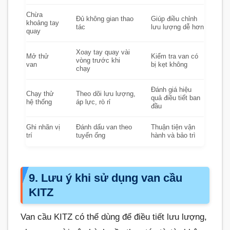
Chừa
Đủ không gian thao
Giúp điều chỉnh
khoảng tay
tác
lưu lượng dễ hơn
quay
Xoay tay quay vài
Mở thử
Kiểm tra van có
vòng trước khi
van
bị kẹt không
chạy
Đánh giá hiệu
Chạy thử
Theo dõi lưu lượng,
quả điều tiết ban
hệ thống
áp lực, rò rỉ
đầu
Ghi nhãn vị
Đánh dấu van theo
Thuận tiện vận
trí
tuyến ống
hành và bảo trì
9. Lưu ý khi sử dụng van cầu
KITZ
Van cầu KITZ có thể dùng để điều tiết lưu lượng,