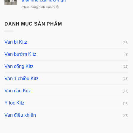
Th8
không
treo
dùng
ở
Chức năng bình luận bị tắt
ổn
cao
cho
Van
định
nên
đường
một
cần
chọn
nước
DANH MỤC SẢN PHẨM
chiều
kiểm
kiểu
làm
KITZ
tra
vận
mát
lắp
gì?
hành
máy
cho
Van bi Kitz
(14)
nào?
móc
hệ
có
thống
Van bướm Kitz
(9)
hiệu
bơm
quả
nước
Van cổng Kitz
(12)
không?
thải
nhẹ
Van 1 chiều Kitz
(18)
cần
lưu
Van cầu Kitz
(14)
ý
gì?
Y lọc Kitz
(11)
Van điều khiển
(21)