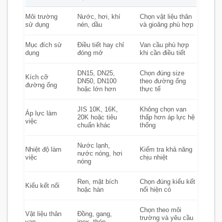
Môi trường
Nước, hơi, khí
Chọn vật liệu thân
sử dụng
nén, dầu
và gioăng phù hợp
Mục đích sử
Điều tiết hay chỉ
Van cầu phù hợp
dụng
đóng mở
khi cần điều tiết
DN15, DN25,
Chọn đúng size
Kích cỡ
DN50, DN100
theo đường ống
đường ống
hoặc lớn hơn
thực tế
JIS 10K, 16K,
Không chọn van
Áp lực làm
20K hoặc tiêu
thấp hơn áp lực hệ
việc
chuẩn khác
thống
Nước lạnh,
Nhiệt độ làm
Kiểm tra khả năng
nước nóng, hơi
việc
chịu nhiệt
nóng
Ren, mặt bích
Chọn đúng kiểu kết
Kiểu kết nối
hoặc hàn
nối hiện có
Chọn theo môi
Vật liệu thân
Đồng, gang,
trường và yêu cầu