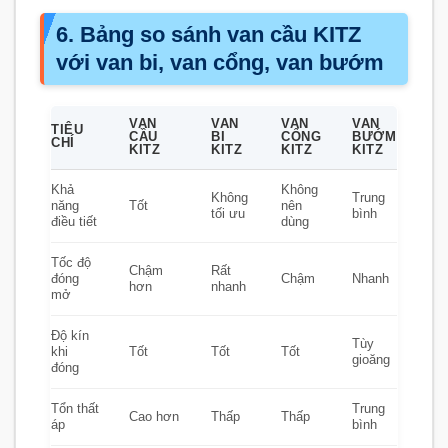
6. Bảng so sánh van cầu KITZ
với van bi, van cổng, van bướm
VAN
VAN
VAN
VAN
TIÊU
CẦU
BI
CỔNG
BƯỚM
CHÍ
KITZ
KITZ
KITZ
KITZ
Khả
Không
Không
Trung
năng
Tốt
nên
tối ưu
bình
điều tiết
dùng
Tốc độ
Chậm
Rất
đóng
Chậm
Nhanh
hơn
nhanh
mở
Độ kín
Tùy
khi
Tốt
Tốt
Tốt
gioăng
đóng
Tổn thất
Trung
Cao hơn
Thấp
Thấp
áp
bình