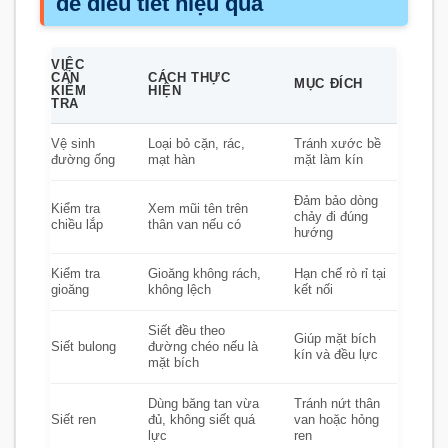
để điều tiết hiệu quả
VIỆC
CẦN
CÁCH THỰC
MỤC ĐÍCH
KIỂM
HIỆN
TRA
Vệ sinh
Loại bỏ cặn, rác,
Tránh xước bề
đường ống
mạt hàn
mặt làm kín
Đảm bảo dòng
Kiểm tra
Xem mũi tên trên
chảy đi đúng
chiều lắp
thân van nếu có
hướng
Kiểm tra
Gioăng không rách,
Hạn chế rò rỉ tại
gioăng
không lệch
kết nối
Siết đều theo
Giúp mặt bích
Siết bulong
đường chéo nếu là
kín và đều lực
mặt bích
Dùng băng tan vừa
Tránh nứt thân
Siết ren
đủ, không siết quá
van hoặc hỏng
lực
ren