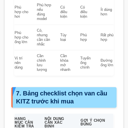
Phù hợp
Phù
Có
Có
nếu
Ít dùng
hợp cho
điều
điều
đúng
hơn
hơi
kiện
kiện
model
Có,
Phù
nhưng
Tùy
Phù
Rất phù
hợp cho
cần cân
loại
hợp
hợp
ống lớn
nhắc
Cần
Cần
Vị trí
Tuyến
chỉnh
khóa
Đường
nên
ống
lưu
mở
ống lớn
dùng
chính
lượng
nhanh
7. Bảng checklist chọn van cầu
KITZ trước khi mua
HẠNG
NỘI DUNG
GỢI Ý CHỌN
MỤC CẦN
CẦN XÁC
ĐÚNG
KIỂM TRA
ĐỊNH