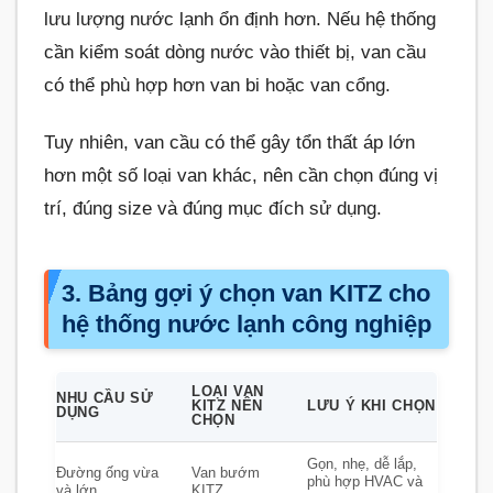
lưu lượng nước lạnh ổn định hơn. Nếu hệ thống
cần kiểm soát dòng nước vào thiết bị, van cầu
có thể phù hợp hơn van bi hoặc van cổng.
Tuy nhiên, van cầu có thể gây tổn thất áp lớn
hơn một số loại van khác, nên cần chọn đúng vị
trí, đúng size và đúng mục đích sử dụng.
3. Bảng gợi ý chọn van KITZ cho
hệ thống nước lạnh công nghiệp
LOẠI VAN
NHU CẦU SỬ
KITZ NÊN
LƯU Ý KHI CHỌN
DỤNG
CHỌN
Gọn, nhẹ, dễ lắp,
Đường ống vừa
Van bướm
phù hợp HVAC và
và lớn
KITZ