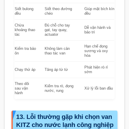
Siết bulong
Siết theo đường
Giúp mặt bích kín
đều
chéo
đều
Chừa
Đủ chỗ cho tay
Dễ vận hành và
khoảng thao
gạt, tay quay,
bảo trì
tác
actuator
Hạn chế đọng
Kiểm tra bảo
Không làm cản
sương và oxy
ôn
thao tác van
hóa
Phát hiện rò rỉ
Chạy thử áp
Tăng áp từ từ
sớm
Theo dõi
Kiểm tra rò, đọng
sau vận
Xử lý lỗi ban đầu
nước, rung
hành
13. Lỗi thường gặp khi chọn van
KITZ cho nước lạnh công nghiệp