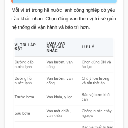
Mỗi vị trí trong hệ nước lạnh công nghiệp có yêu
cầu khác nhau. Chọn đúng van theo vị trí sẽ giúp
hệ thống dễ vận hành và bảo trì hơn.
LOẠI VAN
VỊ TRÍ LẮP
NÊN CÂN
LƯU Ý
ĐẶT
NHẮC
Đường cấp
Van bướm, van
Chọn đúng DN và
nước lạnh
cổng
áp lực
Đường hồi
Van bướm, van
Chú ý lưu lượng
nước lạnh
cổng
và tổn thất áp
Bảo vệ bơm khỏi
Trước bơm
Van khóa, y lọc
cặn
Van một chiều,
Chống nước chảy
Sau bơm
van khóa
ngược
Bảo vệ thiết bị trao