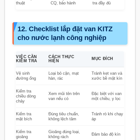
thuật
CQ, bảo hành
tra đầy đủ
12. Checklist lắp đặt van KITZ
cho nước lạnh công nghiệp
VIỆC CẦN
CÁCH THỰC
MỤC ĐÍCH
KIỂM TRA
HIỆN
Vệ sinh
Loại bỏ cặn, mạt
Tránh kẹt van và
đường ống
hàn, rác
xước bề mặt kín
Kiểm tra
Xem mũi tên trên
Đặc biệt với van
chiều dòng
van nếu có
một chiều, y lọc
chảy
Kiểm tra
Đúng tiêu chuẩn,
Tránh rò khi chạy
mặt bích
không lệch tâm
áp
Kiểm tra
Gioăng đúng loại,
Đảm bảo độ kín
gioăng
không rách