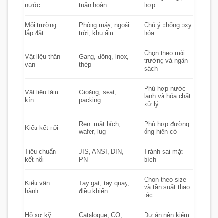
nước
tuần hoàn
hợp
Môi trường
Phòng máy, ngoài
Chú ý chống oxy
lắp đặt
trời, khu ẩm
hóa
Chọn theo môi
Vật liệu thân
Gang, đồng, inox,
trường và ngân
van
thép
sách
Phù hợp nước
Vật liệu làm
Gioăng, seat,
lạnh và hóa chất
kín
packing
xử lý
Ren, mặt bích,
Phù hợp đường
Kiểu kết nối
wafer, lug
ống hiện có
Tiêu chuẩn
JIS, ANSI, DIN,
Tránh sai mặt
kết nối
PN
bích
Chọn theo size
Kiểu vận
Tay gạt, tay quay,
và tần suất thao
hành
điều khiển
tác
Hồ sơ kỹ
Catalogue, CO,
Dự án nên kiểm