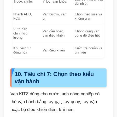
Trước chiller
Y lọc, van khóa
đổi nhiệt
Nhánh AHU,
Van bướm, van
Chọn theo size và
FCU
bi
không gian
Vị trí cần
Van cầu hoặc
Không dùng van
chỉnh lưu
van điều khiển
cổng để điều tiết
lượng
Khu vực tự
Kiểm tra nguồn và
Van điều khiển
động hóa
tín hiệu
10. Tiêu chí 7: Chọn theo kiểu
vận hành
Van KITZ dùng cho nước lạnh công nghiệp có
thể vận hành bằng tay gạt, tay quay, tay vặn
hoặc bộ điều khiển điện, khí nén.