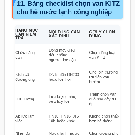
11. Bảng checklist chọn van KITZ
cho hệ nước lạnh công nghiệp
HẠNG MỤC
NỘI DUNG CẦN
GỢI Ý CHỌN
CẦN KIỂM
XÁC ĐỊNH
ĐÚNG
TRA
Đóng mở, điều
Chức năng
Chọn đúng loại
tiết, chống
van
van KITZ
ngược, lọc cặn
Ống lớn thường
Kích cỡ
DN15 đến DN200
ưu tiên van
đường ống
hoặc lớn hơn
bướm
Tránh chọn van
Lưu lượng nhỏ,
Lưu lượng
quá nhỏ gây tụt
vừa hay lớn
áp
Áp lực làm
PN10, PN16, JIS
Không chọn thấp
việc
10K hoặc khác
hơn hệ thống
Nhiệt độ
Nước lạnh, nước
Chọn gioăng phù