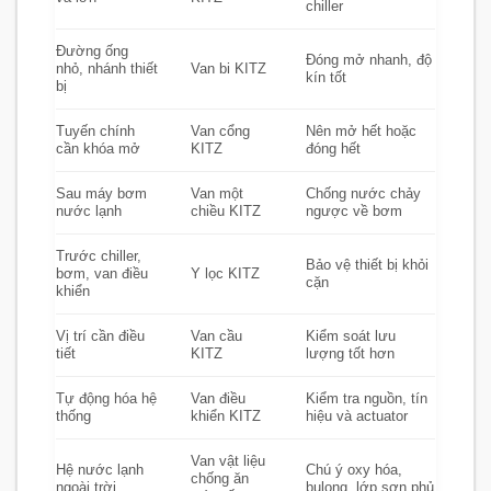
chiller
Đường ống
Đóng mở nhanh, độ
nhỏ, nhánh thiết
Van bi KITZ
kín tốt
bị
Tuyến chính
Van cổng
Nên mở hết hoặc
cần khóa mở
KITZ
đóng hết
Sau máy bơm
Van một
Chống nước chảy
nước lạnh
chiều KITZ
ngược về bơm
Trước chiller,
Bảo vệ thiết bị khỏi
bơm, van điều
Y lọc KITZ
cặn
khiển
Vị trí cần điều
Van cầu
Kiểm soát lưu
tiết
KITZ
lượng tốt hơn
Tự động hóa hệ
Van điều
Kiểm tra nguồn, tín
thống
khiển KITZ
hiệu và actuator
Van vật liệu
Hệ nước lạnh
Chú ý oxy hóa,
chống ăn
ngoài trời
bulong, lớp sơn phủ