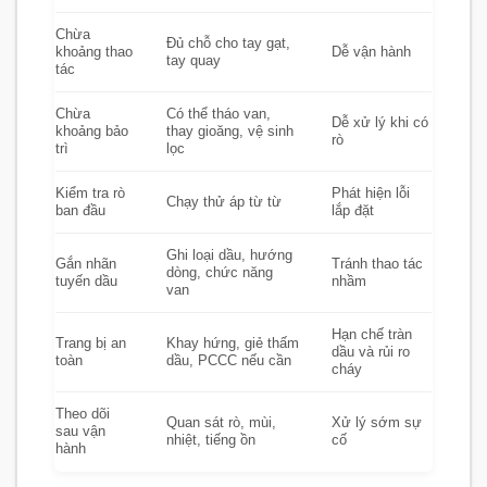
Chừa
Đủ chỗ cho tay gạt,
khoảng thao
Dễ vận hành
tay quay
tác
Chừa
Có thể tháo van,
Dễ xử lý khi có
khoảng bảo
thay gioăng, vệ sinh
rò
trì
lọc
Kiểm tra rò
Phát hiện lỗi
Chạy thử áp từ từ
ban đầu
lắp đặt
Ghi loại dầu, hướng
Gắn nhãn
Tránh thao tác
dòng, chức năng
tuyến dầu
nhầm
van
Hạn chế tràn
Trang bị an
Khay hứng, giẻ thấm
dầu và rủi ro
toàn
dầu, PCCC nếu cần
cháy
Theo dõi
Quan sát rò, mùi,
Xử lý sớm sự
sau vận
nhiệt, tiếng ồn
cố
hành