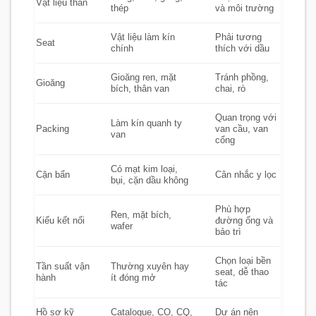
Vật liệu thân
thép
và môi trường
Vật liệu làm kín
Phải tương
Seat
chính
thích với dầu
Gioăng ren, mặt
Tránh phồng,
Gioăng
bích, thân van
chai, rò
Quan trọng với
Làm kín quanh ty
Packing
van cầu, van
van
cổng
Có mạt kim loại,
Cặn bẩn
Cân nhắc y lọc
bụi, cặn dầu không
Phù hợp
Ren, mặt bích,
Kiểu kết nối
đường ống và
wafer
bảo trì
Chọn loại bền
Tần suất vận
Thường xuyên hay
seat, dễ thao
hành
ít đóng mở
tác
Hồ sơ kỹ
Catalogue, CO, CQ,
Dự án nên