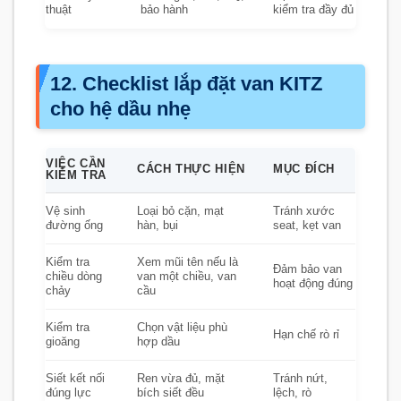
thuật
bảo hành
kiểm tra đầy đủ
12. Checklist lắp đặt van KITZ
cho hệ dầu nhẹ
VIỆC CẦN
CÁCH THỰC HIỆN
MỤC ĐÍCH
KIỂM TRA
Vệ sinh
Loại bỏ cặn, mạt
Tránh xước
đường ống
hàn, bụi
seat, kẹt van
Kiểm tra
Xem mũi tên nếu là
Đảm bảo van
chiều dòng
van một chiều, van
hoạt động đúng
chảy
cầu
Kiểm tra
Chọn vật liệu phù
Hạn chế rò rỉ
gioăng
hợp dầu
Siết kết nối
Ren vừa đủ, mặt
Tránh nứt,
đúng lực
bích siết đều
lệch, rò