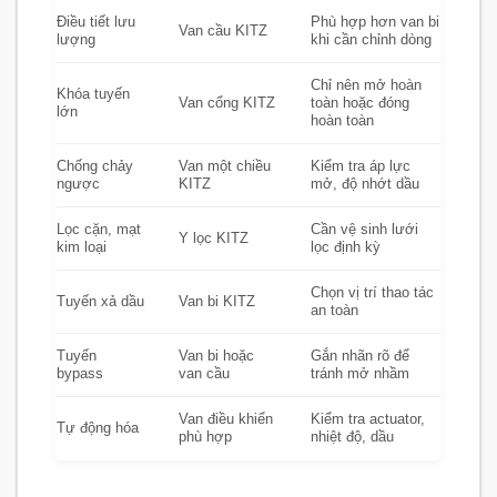
Điều tiết lưu
Phù hợp hơn van bi
Van cầu KITZ
lượng
khi cần chỉnh dòng
Chỉ nên mở hoàn
Khóa tuyến
Van cổng KITZ
toàn hoặc đóng
lớn
hoàn toàn
Chống chảy
Van một chiều
Kiểm tra áp lực
ngược
KITZ
mở, độ nhớt dầu
Lọc cặn, mạt
Cần vệ sinh lưới
Y lọc KITZ
kim loại
lọc định kỳ
Chọn vị trí thao tác
Tuyến xả dầu
Van bi KITZ
an toàn
Tuyến
Van bi hoặc
Gắn nhãn rõ để
bypass
van cầu
tránh mở nhầm
Van điều khiển
Kiểm tra actuator,
Tự động hóa
phù hợp
nhiệt độ, dầu