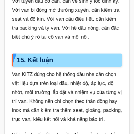
Với tuyến dầu có cặn, cần vệ sinh y lọc định kỳ.
Với van bi đóng mở thường xuyên, cần kiểm tra
seat và độ kín. Với van cầu điều tiết, cần kiểm
tra packing và ty van. Với hệ dầu nóng, cần đặc
biệt chú ý rò tại cổ van và mối nối.
15. Kết luận
Van KITZ dùng cho hệ thống dầu nhẹ cần chọn
vật liệu dựa trên loại dầu, nhiệt độ, áp lực, độ
nhớt, môi trường lắp đặt và nhiệm vụ của từng vị
trí van. Không nên chỉ chọn theo thân đồng hay
inox mà cần kiểm tra thêm seat, gioăng, packing,
trục van, kiểu kết nối và khả năng bảo trì.