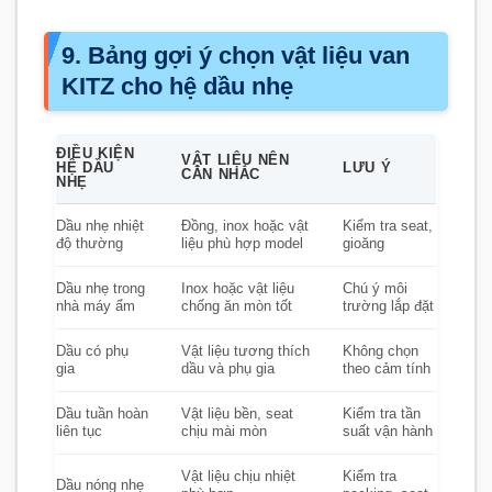
9. Bảng gợi ý chọn vật liệu van
KITZ cho hệ dầu nhẹ
ĐIỀU KIỆN
VẬT LIỆU NÊN
HỆ DẦU
LƯU Ý
CÂN NHẮC
NHẸ
Dầu nhẹ nhiệt
Đồng, inox hoặc vật
Kiểm tra seat,
độ thường
liệu phù hợp model
gioăng
Dầu nhẹ trong
Inox hoặc vật liệu
Chú ý môi
nhà máy ẩm
chống ăn mòn tốt
trường lắp đặt
Dầu có phụ
Vật liệu tương thích
Không chọn
gia
dầu và phụ gia
theo cảm tính
Dầu tuần hoàn
Vật liệu bền, seat
Kiểm tra tần
liên tục
chịu mài mòn
suất vận hành
Vật liệu chịu nhiệt
Kiểm tra
Dầu nóng nhẹ