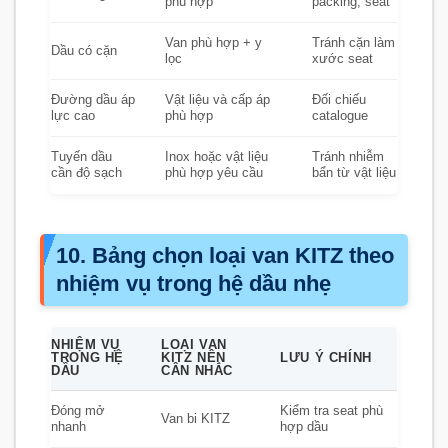
phù hợp
packing, seat
Van phù hợp + y
Tránh cặn làm
Dầu có cặn
lọc
xước seat
Đường dầu áp
Vật liệu và cấp áp
Đối chiếu
lực cao
phù hợp
catalogue
Tuyến dầu
Inox hoặc vật liệu
Tránh nhiễm
cần độ sạch
phù hợp yêu cầu
bẩn từ vật liệu
10. Bảng chọn loại van KITZ theo
nhiệm vụ trong hệ dầu nhẹ
NHIỆM VỤ
LOẠI VAN
TRONG HỆ
KITZ NÊN
LƯU Ý CHÍNH
DẦU
CÂN NHẮC
Đóng mở
Kiểm tra seat phù
Van bi KITZ
nhanh
hợp dầu