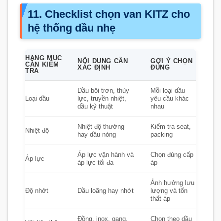
11. Checklist chọn van KITZ cho
hệ thống dầu nhẹ
HẠNG MỤC
NỘI DUNG CẦN
GỢI Ý CHỌN
CẦN KIỂM
XÁC ĐỊNH
ĐÚNG
TRA
Dầu bôi trơn, thủy
Mỗi loại dầu
Loại dầu
lực, truyền nhiệt,
yêu cầu khác
dầu kỹ thuật
nhau
Nhiệt độ thường
Kiểm tra seat,
Nhiệt độ
hay dầu nóng
packing
Áp lực vận hành và
Chọn đúng cấp
Áp lực
áp lực tối đa
áp
Ảnh hưởng lưu
Độ nhớt
Dầu loãng hay nhớt
lượng và tổn
thất áp
Đồng, inox, gang,
Chọn theo dầu