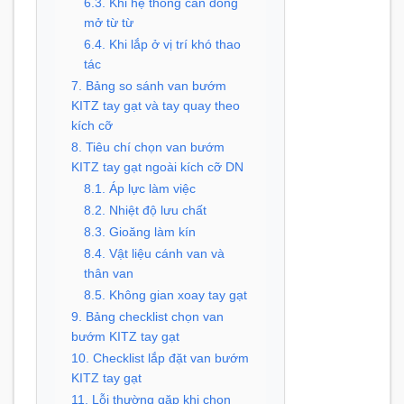
6.3. Khi hệ thống cần đóng
mở từ từ
6.4. Khi lắp ở vị trí khó thao
tác
7. Bảng so sánh van bướm
KITZ tay gạt và tay quay theo
kích cỡ
8. Tiêu chí chọn van bướm
KITZ tay gạt ngoài kích cỡ DN
8.1. Áp lực làm việc
8.2. Nhiệt độ lưu chất
8.3. Gioăng làm kín
8.4. Vật liệu cánh van và
thân van
8.5. Không gian xoay tay gạt
9. Bảng checklist chọn van
bướm KITZ tay gạt
10. Checklist lắp đặt van bướm
KITZ tay gạt
11. Lỗi thường gặp khi chọn