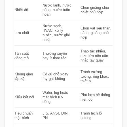
Nước lạnh, nước
Chọn gioăng chịu
Nhiệt độ
nóng, nước tuần
nhiệt phù hợp
hoàn
Nước sạch,
Chọn vật liệu thân,
HVAC, xử lý
Lưu chất
cánh, gioăng phù
nước, nước giải
hợp
nhiệt
Thao tác nhiều,
Tần suất
Thường xuyên
size lớn nên cân
đóng mở
hay ít thao tác
nhắc tay quay
Tránh vướng
Không gian
Có đủ chỗ xoay
tường, ống khác,
lắp đặt
tay gạt không
thiết bị
Wafer, lug hoặc
Phù hợp hệ thống
Kiểu kết nối
mặt bích tùy
hiện có
dòng
Tiêu chuẩn
JIS, ANSI, DIN,
Tránh lệch lỗ
mặt bích
PN
bulong