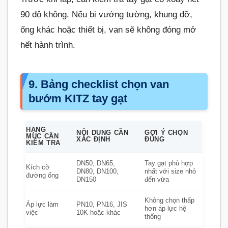
90 độ không. Nếu bị vướng tường, khung đỡ,
ống khác hoặc thiết bị, van sẽ không đóng mở
hết hành trình.
9. Bảng checklist chọn van
bướm KITZ tay gạt
HẠNG
NỘI DUNG CẦN
GỢI Ý CHỌN
MỤC CẦN
XÁC ĐỊNH
ĐÚNG
KIỂM TRA
DN50, DN65,
Tay gạt phù hợp
Kích cỡ
DN80, DN100,
nhất với size nhỏ
đường ống
DN150
đến vừa
Không chọn thấp
Áp lực làm
PN10, PN16, JIS
hơn áp lực hệ
việc
10K hoặc khác
thống