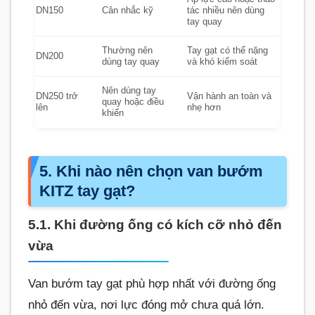
DN150
Cân nhắc kỹ
tác nhiều nên dùng
tay quay
Thường nên
Tay gạt có thể nặng
DN200
dùng tay quay
và khó kiểm soát
Nên dùng tay
DN250 trở
Vận hành an toàn và
quay hoặc điều
lên
nhẹ hơn
khiển
5. Khi nào nên chọn van bướm
KITZ tay gạt?
5.1. Khi đường ống có kích cỡ nhỏ đến
vừa
Van bướm tay gạt phù hợp nhất với đường ống
nhỏ đến vừa, nơi lực đóng mở chưa quá lớn.