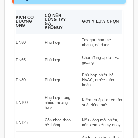
CÓ NÊN
KÍCH CỠ
DÙNG TAY
ĐƯỜNG
GỢI Ý LỰA CHỌN
GẠT
ỐNG
KHÔNG?
Tay gạt thao tác
DN50
Phù hợp
nhanh, dễ dùng
Chọn đúng áp lực và
DN65
Phù hợp
gioăng
Phù hợp nhiều hệ
DN80
Phù hợp
HVAC, nước tuần
hoàn
Phù hợp trong
Kiểm tra áp lực và tần
DN100
nhiều trường
suất đóng mở
hợp
Cân nhắc theo
Nếu đóng mở nhiều,
DN125
hệ thống
nên xem xét tay quay
Áp lực cao hoặc thao