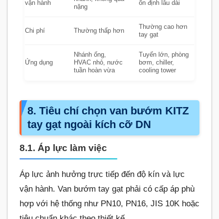
vận hành
ổn định lâu dài
nặng
Thường cao hơn
Chi phí
Thường thấp hơn
tay gạt
Nhánh ống,
Tuyến lớn, phòng
Ứng dụng
HVAC nhỏ, nước
bơm, chiller,
tuần hoàn vừa
cooling tower
8. Tiêu chí chọn van bướm KITZ
tay gạt ngoài kích cỡ DN
8.1. Áp lực làm việc
Áp lực ảnh hưởng trực tiếp đến độ kín và lực
vận hành. Van bướm tay gạt phải có cấp áp phù
hợp với hệ thống như PN10, PN16, JIS 10K hoặc
tiêu chuẩn khác theo thiết kế.