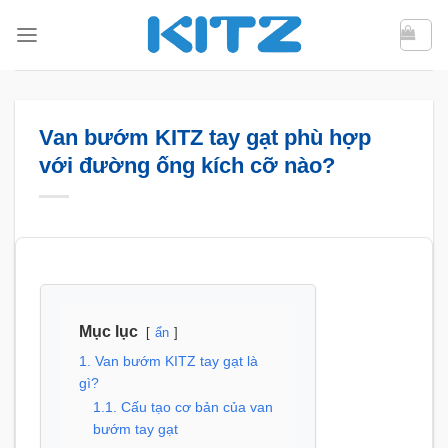
Bỏ
qua
nội
dung
Van bướm KITZ tay gạt phù hợp
với đường ống kích cỡ nào?
Mục lục
ẩn
1. Van bướm KITZ tay gạt là
gì?
1.1. Cấu tạo cơ bản của van
bướm tay gạt