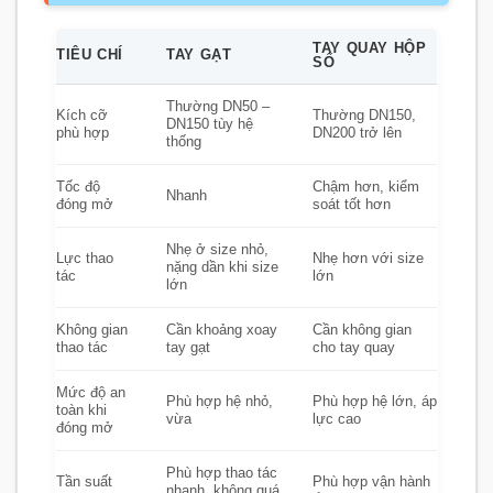
TAY QUAY HỘP
TIÊU CHÍ
TAY GẠT
SỐ
Thường DN50 –
Kích cỡ
Thường DN150,
DN150 tùy hệ
phù hợp
DN200 trở lên
thống
Tốc độ
Chậm hơn, kiểm
Nhanh
đóng mở
soát tốt hơn
Nhẹ ở size nhỏ,
Lực thao
Nhẹ hơn với size
nặng dần khi size
tác
lớn
lớn
Không gian
Cần khoảng xoay
Cần không gian
thao tác
tay gạt
cho tay quay
Mức độ an
Phù hợp hệ nhỏ,
Phù hợp hệ lớn, áp
toàn khi
vừa
lực cao
đóng mở
Phù hợp thao tác
Tần suất
Phù hợp vận hành
nhanh, không quá