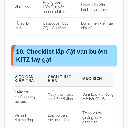
Phòng bơm,
Chọn kiểu vận
Vị trí lắp
HVAC, tuyến
hành thuận tiện
nhánh, chiller
Hồ sơ kỹ
Catalogue, CO,
Dự án nên kiểm tra
thuật
CQ, bảo hành
đầy đủ
10. Checklist lắp đặt van bướm
KITZ tay gạt
VIỆC CẦN
CÁCH THỰC
MỤC ĐÍCH
KIỂM TRA
HIỆN
Kiểm tra
Xoay thử trước
Đảm bảo van đóng
khoảng xoay
khi siết cố định
mở hết 90 độ
tay gạt
Tránh xước
Vệ sinh
Loại bỏ cặn,
gioăng và kẹt
đường ống
rác, mạt hàn
cánh van