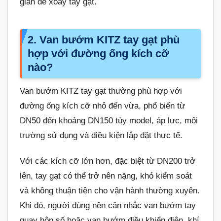
gian để xoay tay gạt.
2. Van bướm KITZ tay gạt phù
hợp với đường ống kích cỡ
nào?
Van bướm KITZ tay gạt thường phù hợp với
đường ống kích cỡ nhỏ đến vừa, phổ biến từ
DN50 đến khoảng DN150 tùy model, áp lực, môi
trường sử dụng và điều kiện lắp đặt thực tế.
Với các kích cỡ lớn hơn, đặc biệt từ DN200 trở
lên, tay gạt có thể trở nên nặng, khó kiểm soát
và không thuận tiện cho vận hành thường xuyên.
Khi đó, người dùng nên cân nhắc van bướm tay
quay hộp số hoặc van bướm điều khiển điện, khí