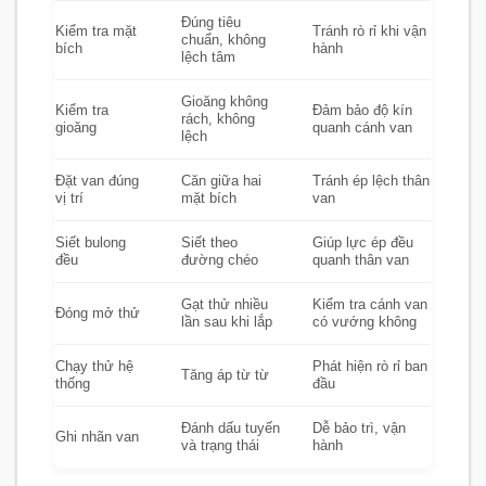
Đúng tiêu
Kiểm tra mặt
Tránh rò rỉ khi vận
chuẩn, không
bích
hành
lệch tâm
Gioăng không
Kiểm tra
Đảm bảo độ kín
rách, không
gioăng
quanh cánh van
lệch
Đặt van đúng
Căn giữa hai
Tránh ép lệch thân
vị trí
mặt bích
van
Siết bulong
Siết theo
Giúp lực ép đều
đều
đường chéo
quanh thân van
Gạt thử nhiều
Kiểm tra cánh van
Đóng mở thử
lần sau khi lắp
có vướng không
Chạy thử hệ
Phát hiện rò rỉ ban
Tăng áp từ từ
thống
đầu
Đánh dấu tuyến
Dễ bảo trì, vận
Ghi nhãn van
và trạng thái
hành