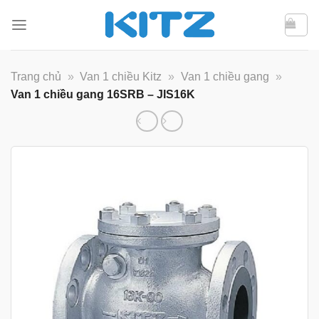
Bỏ
qua
nội
dung
Trang chủ
»
Van 1 chiều Kitz
»
Van 1 chiều gang
»
Van 1 chiều gang 16SRB – JIS16K