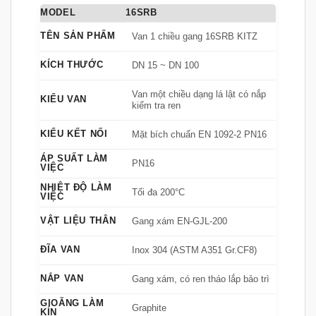
MODEL
16SRB
TÊN SẢN PHẨM
Van 1 chiều gang 16SRB KITZ
KÍCH THƯỚC
DN 15 ~ DN 100
Van một chiều dạng lá lật có nắp
KIỂU VAN
kiểm tra ren
KIỂU KẾT NỐI
Mặt bích chuẩn EN 1092-2 PN16
ÁP SUẤT LÀM
PN16
VIỆC
NHIỆT ĐỘ LÀM
Tối đa 200°C
VIỆC
VẬT LIỆU THÂN
Gang xám EN-GJL-200
ĐĨA VAN
Inox 304 (ASTM A351 Gr.CF8)
NẮP VAN
Gang xám, có ren tháo lắp bảo trì
GIOĂNG LÀM
Graphite
KÍN