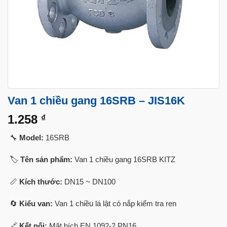
Van 1 chiều gang 16SRB – JIS16K
1.258
₫
🔧
Model:
16SRB
🏷️
Tên sản phẩm:
Van 1 chiều gang 16SRB KITZ
📏
Kích thước:
DN15 ~ DN100
🔄
Kiểu van:
Van 1 chiều lá lật có nắp kiểm tra ren
🔗
Kết nối:
Mặt bích EN 1092-2 PN16