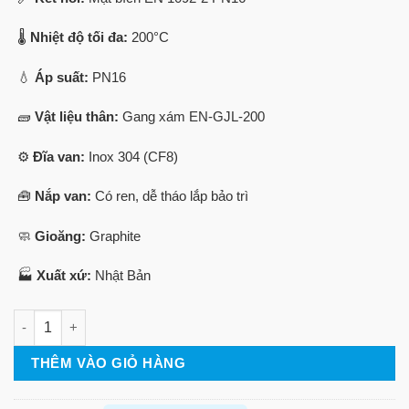
🌡️
Nhiệt độ tối đa:
200°C
💧
Áp suất:
PN16
🧱
Vật liệu thân:
Gang xám EN-GJL-200
⚙️
Đĩa van:
Inox 304 (CF8)
🧰
Nắp van:
Có ren, dễ tháo lắp bảo trì
🧼
Gioăng:
Graphite
🏭
Xuất xứ:
Nhật Bản
Van 1 chiều gang 16SRB - JIS16K số lượng
THÊM VÀO GIỎ HÀNG