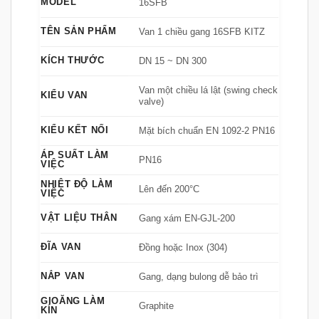
MODEL
16SFB
TÊN SẢN PHẨM
Van 1 chiều gang 16SFB KITZ
KÍCH THƯỚC
DN 15 ~ DN 300
Van một chiều lá lật (swing check
KIỂU VAN
valve)
KIỂU KẾT NỐI
Mặt bích chuẩn EN 1092-2 PN16
ÁP SUẤT LÀM
PN16
VIỆC
NHIỆT ĐỘ LÀM
Lên đến 200°C
VIỆC
VẬT LIỆU THÂN
Gang xám EN-GJL-200
ĐĨA VAN
Đồng hoặc Inox (304)
NẮP VAN
Gang, dạng bulong dễ bảo trì
GIOĂNG LÀM
Graphite
KÍN