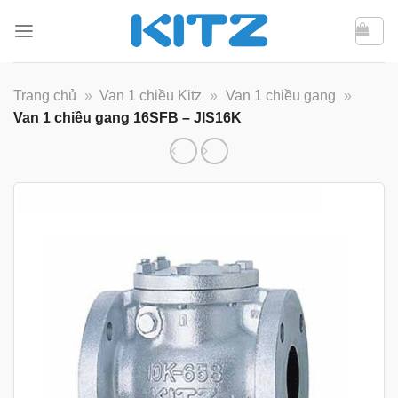
Bỏ
qua
nội
dung
Trang chủ
»
Van 1 chiều Kitz
»
Van 1 chiều gang
»
Van 1 chiều gang 16SFB – JIS16K