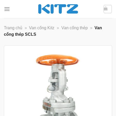
Bỏ
qua
nội
dung
Trang chủ
»
Van cổng Kitz
»
Van cổng thép
»
Van
cổng thép SCLS