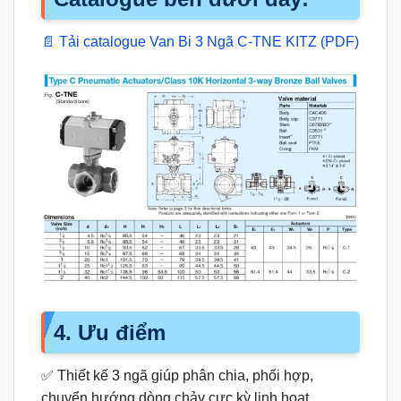
📄 Tải catalogue Van Bi 3 Ngã C-TNE KITZ (PDF)
4. Ưu điểm
✅ Thiết kế 3 ngã giúp phân chia, phối hợp,
chuyển hướng dòng chảy cực kỳ linh hoạt.