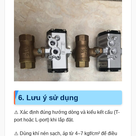
6. Lưu ý sử dụng
⚠️ Xác định đúng hướng dòng và kiểu kết cấu (T-
port hoặc L-port) khi lắp đặt.
⚠️ Dùng khí nén sạch, áp từ 4–7 kgf/cm² để điều