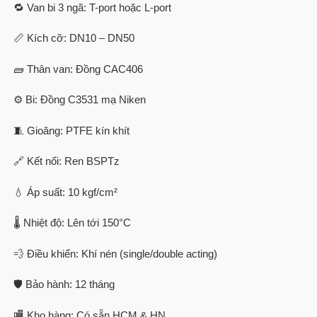
🔁 Van bi 3 ngã: T-port hoặc L-port
📏 Kích cỡ: DN10 – DN50
🧱 Thân van: Đồng CAC406
⚙️ Bi: Đồng C3531 mạ Niken
🧵 Gioăng: PTFE kín khít
🔗 Kết nối: Ren BSPTz
💧 Áp suất: 10 kgf/cm²
🌡️ Nhiệt độ: Lên tới 150°C
💨 Điều khiển: Khí nén (single/double acting)
🛡️ Bảo hành: 12 tháng
🏬 Kho hàng: Có sẵn HCM & HN