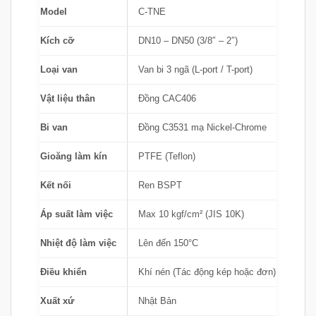
Model
C-TNE
Kích cỡ
DN10 – DN50 (3/8″ – 2″)
Loại van
Van bi 3 ngã (L-port / T-port)
Vật liệu thân
Đồng CAC406
Bi van
Đồng C3531 mạ Nickel-Chrome
Gioăng làm kín
PTFE (Teflon)
Kết nối
Ren BSPT
Áp suất làm việc
Max 10 kgf/cm² (JIS 10K)
Nhiệt độ làm việc
Lên đến 150°C
Điều khiển
Khí nén (Tác động kép hoặc đơn)
Xuất xứ
Nhật Bản