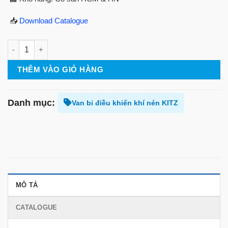
📥
Download Catalogue
Van bi điều khiển khí nén C-TNE số lượng
THÊM VÀO GIỎ HÀNG
Danh mục:
Van bi điều khiển khí nén KITZ
MÔ TẢ
CATALOGUE